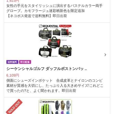
1,923円
女性の手元をスタイリッシュに演出するパステルカラー両手
グローブ。カモフラージュ迷彩柄新色を限定追加
【ネコポス発送で送料無料】即日出荷
送料無料
即日配達
シーケンシャルゴルフ ダッフルボストンバッ ..
6,109円
側面にシューズインポケット 合成皮革とナイロンのコンビ
素材が質感を大切にし、たっぷり入る大きめサイズ!これどこ
で買ったの?と、よく聞かれます。即日出荷
SOLD OUT