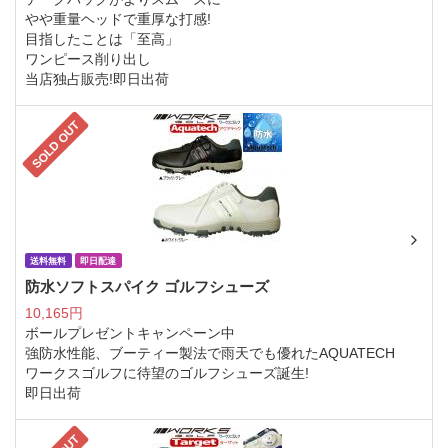
やや重量ヘッドで重厚な打感!
目指したことは「至高」
ワンピース削り出し
当店独占販売!即日出荷
SOLD OUT
送料無料
即日配達
防水ソフトスパイク ゴルフシューズ
10,165円
ボールプレゼントキャンペーン中
強防水性能、ブーティー製法で雨天でも優れたAQUATECH
ワークスゴルフに待望のゴルフシューズ誕生!
即日出荷