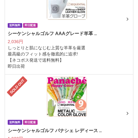
送料無料
即日配達
シーケンシャルゴルフ AAAグレード羊革 ..
2,036円
しっとりと肌になじむ上質な羊革を厳選
最高級のフィット感を徹底的に追求!
【ネコポス発送で送料無料】
即日出荷
SOLD OUT
送料無料
即日配達
シーケンシャルゴルフ パナシェ レディース ..