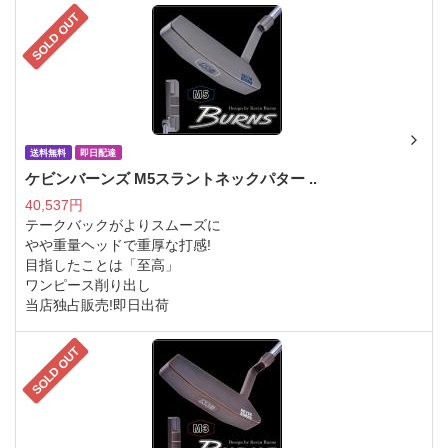
SOLD OUT
送料無料
即日配達
ケビンバーンズ M5スラントネックパター ..
40,537円
テークバックがよりスムーズに
やや重量ヘッドで重厚な打感!
目指したことは「至高」
ワンピース削り出し
当店独占販売!即日出荷
SOLD OUT