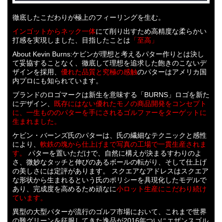
徹底したこだわりが極上のフィーリングを生む。
インゴットからネック一体
にて削り出すため高精度な柔らかい
打感を実現しました、目指したことは
「至高」
About Kevin Burns:ケビンが理想と考えるパター作りとは決し
て妥協することなく、徹底して理想を追求した飽きのこないデ
ザインを採用、
優れた品質と究極の感触
のパターはアメリカ国
内プロにも知られています。
ブランドのロゴマークは新生を意味する「BURNS」ロゴを新た
にデザイン、
既存にはない優れたモノの商品開発をコンセプト
に、一生もののパターを手にされるゴルファーをターゲットに
生まれました。
ケビン・バーンズ氏のパターは、氏の繊細なテクニックと感性
により、
軟鉄の塊から仕上げまで写真の工場で一貫生産されま
す。
パターを置いただけで、自然に構えが決まるすわりのよ
さ、微妙なタッチと伸びのあるボールの転がり、そして仕上げ
の美しさには定評があります。 スクエアなアドレスはスクエア
な形状から生まれるという氏のポリシーを具現化したモデルで
あり、完成度を高めるため頑なに
小ロット生産にこだわり続け
ています。
異型の大型パターが流行のゴルフ市場において、これまで世界
の難グリーンを征服してきた逸品が2016年ついにエザンスゴル