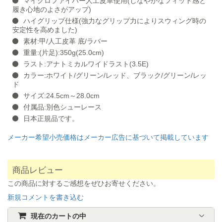
マイクロファイバー人工皮革使用(しなやかなフィット感と
履き心地のよさがアップ)
ハイグリップ仕様(強力なグリップ力によりスウィング時の
安定性を高めました)
素材:甲/人工皮革 底/ラバー
重量:(片足):350g(25.0cm)
ラスト:アナトミカルワイドラスト(3.5E)
カラー:ホワイト/グリーン/レッド、ブラック/グリーン/レッ
ド
サイズ:24.5cm～28.0cm
付属品:別色シューレース
日本正規品です。
メーカー希望小売価格はメーカー広告に基づいて掲載しています
商品レビュー
この商品に対するご感想をぜひお寄せください。
新規コメントを書き込む
現在のカートの中