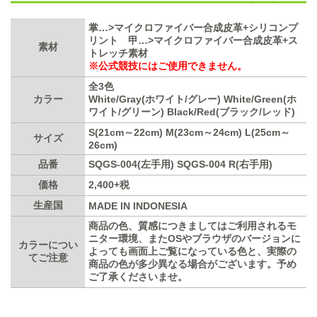
掌…>マイクロファイバー合成皮革+シリコンプ
リント 甲…>マイクロファイバー合成皮革+ス
素材
トレッチ素材
※公式競技にはご使用できません。
全3色
カラー
White/Gray(ホワイト/グレー) White/Green(ホ
ワイト/グリーン) Black/Red(ブラック/レッド)
S(21cm～22cm) M(23cm～24cm) L(25cm～
サイズ
26cm)
品番
SQGS-004(左手用) SQGS-004 R(右手用)
価格
2,400+税
生産国
MADE IN INDONESIA
商品の色、質感につきましてはご利用されるモ
ニター環境、またOSやブラウザのバージョンに
カラーについ
よっても画面上ご覧になっている色と、実際の
てご注意
商品の色が多少異なる場合がございます。予め
ご了承くださいませ。