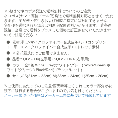
※6枚までネコポス発送で送料無料についてのご注意
ネコポス(ヤマト運輸メール便)発送で送料無料対応とさせていただ
きます、宅配便・代引きおよび日時ご指定には対応できません。
宅配便を選択された場合は別途宅配便送料がかかります、受注確
認後、当店にて送料をプラスした価格に訂正させていただきます
のでご注意ください。
素材:掌…>マイクロファイバー合成皮革+シリコンプリン
ト 甲…>マイクロファイバー合成皮革+ストレッチ素材
※公式競技にはご使用できません。
品番:SQGS-004(左手用) SQGS-004 R(右手用)
カラー:全3色 White/Gray(ホワイト/グレー) White/Green(ホ
ワイト/グリーン) Black/Red(ブラック/レッド)
サイズ:S(21cm～22cm) M(23cm～24cm) L(25cm～26cm)
※ご使用にあたってのご注意:雨天時等ごくまれにカラー部分が衣
類等に移行する場合がございますのでお気を付けください。
メーカー希望小売価格はメーカー広告に基づいて掲載しています